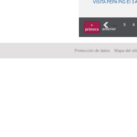
VISITA PEPA PIG EI 3
‹
…
5
6
«
anterior
primera
Protección de datos
Mapa del sit