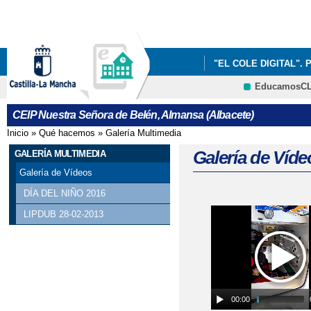
Pa
co
pri
"EL COLE DIGITAL". 
EducamosC
INFÓRMATE
CRFP
CEIP Nuestra Señora de Belén, Almansa (Albacete)
Inicio
»
Qué hacemos
»
Galería Multimedia
Se encuentra usted aquí
Galería de Víde
GALERÍA MULTIMEDIA
Galería de Vídeos
DÍA DEL NIÑO 2016
LIPDUB 28-02-2013
Páginas
00:00