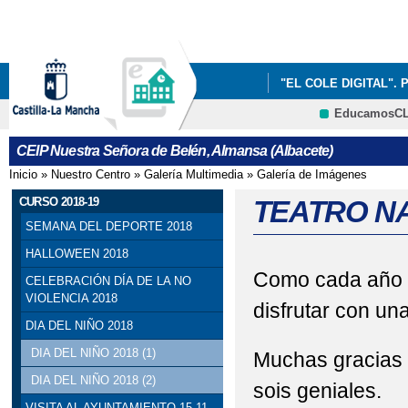
Pa
co
pri
"EL COLE DIGITAL". 
EducamosC
INFÓRMATE
CRFP
CEIP Nuestra Señora de Belén, Almansa (Albacete)
Inicio
»
Nuestro Centro
»
Galería Multimedia
»
Galería de Imágenes
Se encuentra usted aquí
CURSO 2018-19
TEATRO N
SEMANA DEL DEPORTE 2018
HALLOWEEN 2018
Como cada año e
CELEBRACIÓN DÍA DE LA NO
VIOLENCIA 2018
disfrutar con un
DIA DEL NIÑO 2018
DIA DEL NIÑO 2018 (1)
Muchas gracias 
DIA DEL NIÑO 2018 (2)
sois geniales.
VISITA AL AYUNTAMIENTO 15-11-