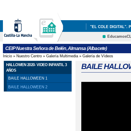
Pa
co
pri
"EL COLE DIGITAL". 
EducamosC
INFÓRMATE
CRFP
CEIP Nuestra Señora de Belén, Almansa (Albacete)
Inicio
»
Nuestro Centro
»
Galería Multimedia
»
Galería de Vídeos
Se encuentra usted aquí
BAILE HALLO
HALLOWEN 2020- VIDEO INFANTIL 3
AÑOS
BAILE HALLOWEEN 1
BAILE HALLOWEEN 2