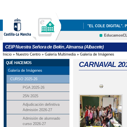
Pa
co
pri
"EL COLE DIGITAL". 
EducamosC
INFÓRMATE
CRFP
CEIP Nuestra Señora de Belén, Almansa (Albacete)
Inicio
»
Nuestro Centro
»
Galería Multimedia
»
Galería de Imágenes
Se encuentra usted aquí
CARNAVAL 20
QUÉ HACEMOS
Galería de Imágenes
CURSO 2025-26
PGA 2025-26
25N 2025
Adjudicación definitiva
Admisión 2026-27
Admisión de alumnado
curso 2026-27